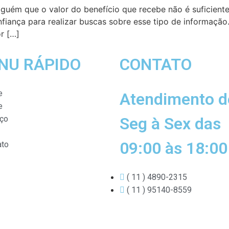
uém que o valor do benefício que recebe não é suficient
fiança para realizar buscas sobre esse tipo de informaçã
r […]
NU RÁPIDO
CONTATO
e
Atendimento d
e
iço
Seg à Sex das
09:00 às 18:00
ato
( 11 ) 4890-2315
( 11 ) 95140-8559